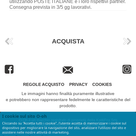
utilizzando POSTE ITALIANE e i loro rispettivi partner.
Consegna prevista in 3/5 gg lavorativi.
ACQUISTA
REGOLE ACQUISTO
PRIVACY
COOKIES
Le immagini hanno finalità puramente illustrative
e potrebbero non rappresentare fedelmente le caratteristiche del
prodotto.
I cookie sul sito O-oh
O-Oh è un marchio registrato di proprietà della Kat&Fox Srls
Cliccando su "Accetta tutti i cookie", l'utente accetta di memorizzare i cookie sul
© Copyright 2026(2020) - Tutti i diritti riservati
dispositivo per migliorare la navigazione del sito, analizzare l'utilizzo del sito e
assistere nelle nostre attività di marketing.